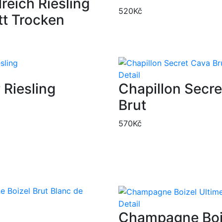
reich Riesling
520
Kč
tt Trocken
Detail
 Riesling
Chapillon Secr
Brut
570
Kč
Detail
Champagne Boi