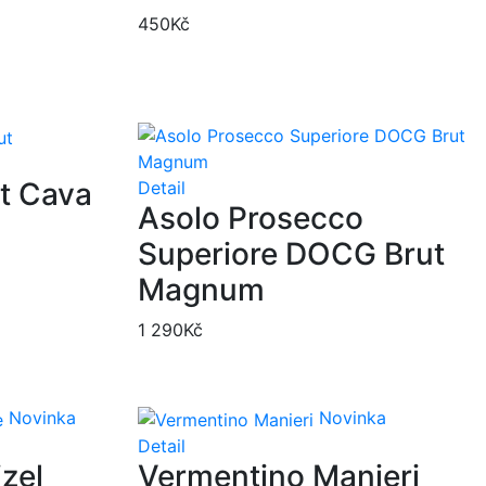
450
Kč
et Cava
Detail
Asolo Prosecco
Superiore DOCG Brut
Magnum
1 290
Kč
Novinka
Novinka
Detail
zel
Vermentino Manieri