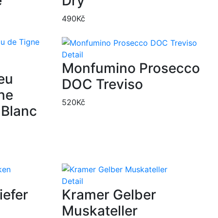
e
Dry
490
Kč
Detail
Monfumino Prosecco
eu
DOC Treviso
ne
520
Kč
 Blanc
Detail
iefer
Kramer Gelber
Muskateller