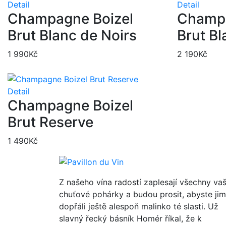
Detail
Detail
Champagne Boizel
Champa
Brut Blanc de Noirs
Brut Bl
1 990
Kč
2 190
Kč
Detail
Champagne Boizel
Brut Reserve
1 490
Kč
Z našeho vína radostí zaplesají všechny va
chuťové pohárky a budou prosit, abyste jim
dopřáli ještě alespoň malinko té slasti. Už
slavný řecký básník Homér říkal, že k