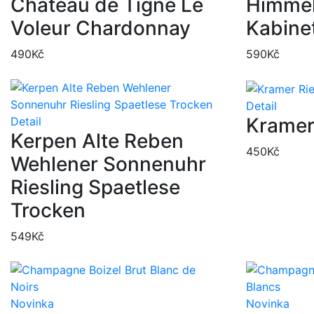
Chateau de Tigne Le
Himmel
Voleur Chardonnay
Kabine
490
Kč
590
Kč
Detail
Kramer
Detail
Kerpen Alte Reben
450
Kč
Wehlener Sonnenuhr
Riesling Spaetlese
Trocken
549
Kč
Novinka
Novinka