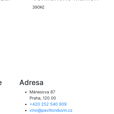
390
Kč
e
Adresa
Mánesova 87
Praha, 120 00
+420 252 540 909
vino@pavillonduvin.cz