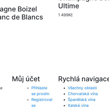
Ultime
gne Boizel
1 499
Kč
anc de Blancs
Můj účet
Rychlá navigac
Přihlaste
Všechny oblasti
še
se prosím
Chorvatská vína
Registrovat
Španělská vína
se
Italská vína