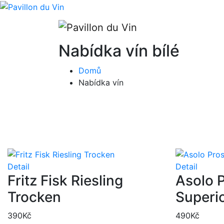
Nabídka vín bílé
Domů
Nabídka vín
Detail
Detail
Fritz Fisk Riesling
Asolo 
Trocken
Superi
390
Kč
490
Kč