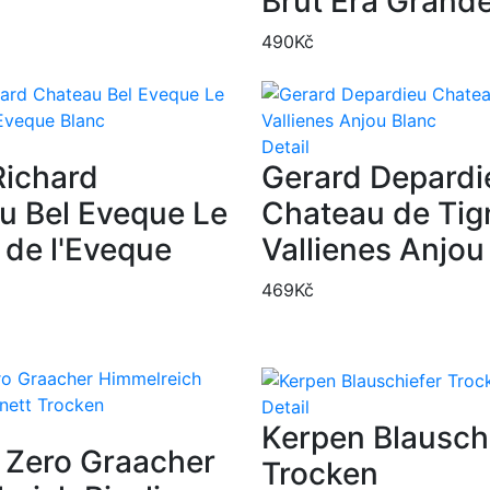
Brut Era Grand
490
Kč
Detail
Richard
Gerard Depardi
u Bel Eveque Le
Chateau de Tig
de l'Eveque
Vallienes Anjou
469
Kč
Detail
Kerpen Blausch
 Zero Graacher
Trocken