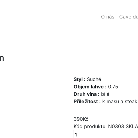
O nás
Cave du
en
Styl :
Suché
Objem lahve :
0.75
Druh vína :
bílé
Příležitost :
k masu a steak
390
Kč
Kód produktu: N0303
SKLA