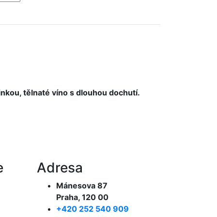
inkou, tělnaté víno s dlouhou dochutí.
e
Adresa
Mánesova 87
Praha, 120 00
+420 252 540 909