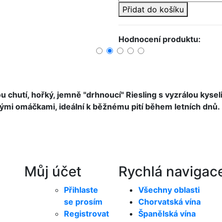
Přidat do košíku
Hodnocení produktu:
 chutí, hořký, jemně "drhnoucí" Riesling s vyzrálou kysel
kými omáčkami, ideální k běžnému pití během letních dnů.
Můj účet
Rychlá navigac
Přihlaste
Všechny oblasti
se prosím
Chorvatská vína
Registrovat
Španělská vína
é