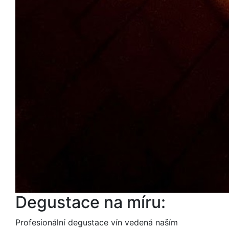
Degustace na míru:
Profesionální degustace vín vedená naším