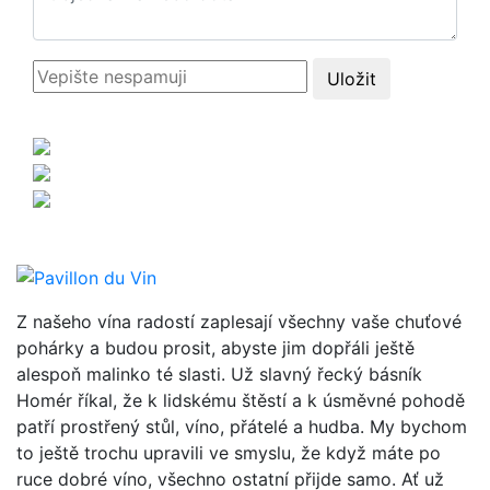
Uložit
Z našeho vína radostí zaplesají všechny vaše chuťové
pohárky a budou prosit, abyste jim dopřáli ještě
alespoň malinko té slasti. Už slavný řecký básník
Homér říkal, že k lidskému štěstí a k úsměvné pohodě
patří prostřený stůl, víno, přátelé a hudba. My bychom
to ještě trochu upravili ve smyslu, že když máte po
ruce dobré víno, všechno ostatní přijde samo. Ať už