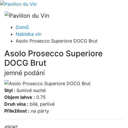
Domů
Nabídka vín
Asolo Prosecco Superiore DOCG Brut
Asolo Prosecco Superiore
DOCG Brut
jemné podání
Styl :
šumivé suché
Objem lahve :
0.75
Druh vína :
bílé, perlivé
Příležitost :
na párty
490
Kč