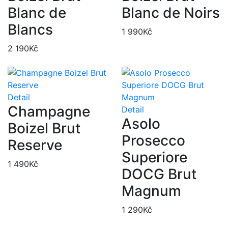
Blanc de
Blanc de Noirs
Blancs
1 990
Kč
2 190
Kč
Detail
Champagne
Detail
Asolo
Boizel Brut
Prosecco
Reserve
Superiore
1 490
Kč
DOCG Brut
Magnum
1 290
Kč