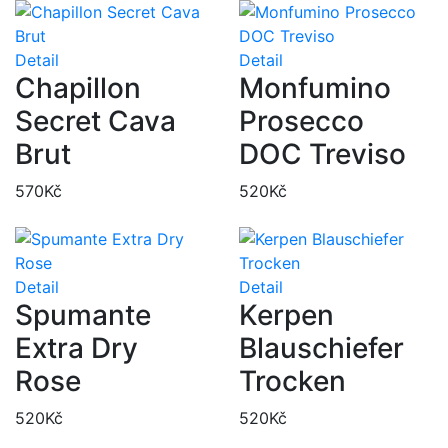
Detail
Detail
Chapillon
Monfumino
Secret Cava
Prosecco
Brut
DOC Treviso
570
Kč
520
Kč
Detail
Detail
Spumante
Kerpen
Extra Dry
Blauschiefer
Rose
Trocken
520
Kč
520
Kč