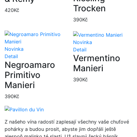
Trocken
420
Kč
390
Kč
Novinka
Novinka
Detail
Vermentino
Detail
Negroamaro
Manieri
Primitivo
390
Kč
Manieri
390
Kč
Z našeho vína radostí zaplesají všechny vaše chuťové
pohárky a budou prosit, abyste jim dopřáli ještě
alespoň malinko té slasti. Už slavný řecký básník