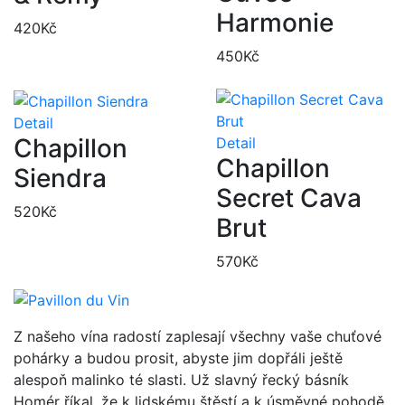
Harmonie
420
Kč
450
Kč
Detail
Chapillon
Detail
Chapillon
Siendra
Secret Cava
520
Kč
Brut
570
Kč
Z našeho vína radostí zaplesají všechny vaše chuťové
pohárky a budou prosit, abyste jim dopřáli ještě
alespoň malinko té slasti. Už slavný řecký básník
Homér říkal, že k lidskému štěstí a k úsměvné pohodě