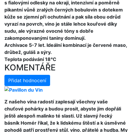
s fialovými odlesky na okraji, intenzivní a poměrně
pikantní vůně zralých černých bobulovin s dotekem
kůže se zjemní při ochutnání a pak síla obou odrůd
vyrazí na povrch, víno je stále lehce kouřové díky
sudu, ale výrazné ovocné tóny s dobře
zakomponovanými taniny dominují.
Archivace 5-7 let. Ideální kombinací je červené maso,
drůbež, guláš a sýry.
Teplota podávání 18°C
KOMENTÁŘE
Přidat hodnocení
Z našeho vína radostí zaplesají všechny vaše
chuťové pohárky a budou prosit, abyste jim dopřáli
ještě alespoň malinko té slasti. Už slavný řecký
básník Homér říkal, že k lidskému štěstí a k úsměvné
pohodě patří prostřený stůl, víno, přátelé a hudba. My