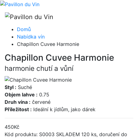
Domů
Nabídka vín
Chapillon Cuvee Harmonie
Chapillon Cuvee Harmonie
harmonie chutí a vůní
Styl :
Suché
Objem lahve :
0.75
Druh vína :
červené
Příležitost :
Ideální k jídlům, jako dárek
450
Kč
Kód produktu: S0003
SKLADEM 120 ks, doručení do