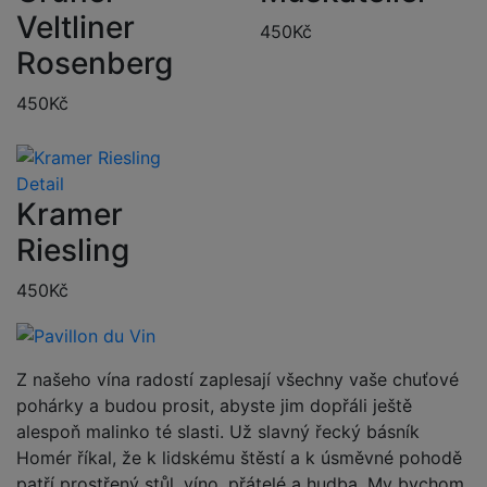
Veltliner
450
Kč
Rosenberg
450
Kč
Detail
Kramer
Riesling
450
Kč
Z našeho vína radostí zaplesají všechny vaše chuťové
pohárky a budou prosit, abyste jim dopřáli ještě
alespoň malinko té slasti. Už slavný řecký básník
Homér říkal, že k lidskému štěstí a k úsměvné pohodě
patří prostřený stůl, víno, přátelé a hudba. My bychom