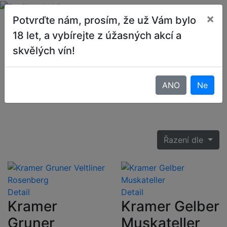
×
Potvrďte nám, prosím, že už Vám bylo
18 let, a vybírejte z úžasných akcí a
Rakouská vína
skvělých vín!
Domů
Nabídka vín
ANO
Ne
Rakouská vína
Řazení dle
Detail
Detail
Kramer
Kramer Gelber
Gruner
Muskateller